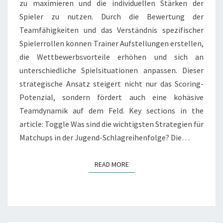
zu maximieren und die individuellen Stärken der
Spieler zu nutzen. Durch die Bewertung der
Teamfähigkeiten und das Verständnis spezifischer
Spielerrollen können Trainer Aufstellungen erstellen,
die Wettbewerbsvorteile erhöhen und sich an
unterschiedliche Spielsituationen anpassen. Dieser
strategische Ansatz steigert nicht nur das Scoring-
Potenzial, sondern fördert auch eine kohäsive
Teamdynamik auf dem Feld. Key sections in the
article: Toggle Was sind die wichtigsten Strategien für
Matchups in der Jugend-Schlagreihenfolge? Die…
READ MORE
READ MORE