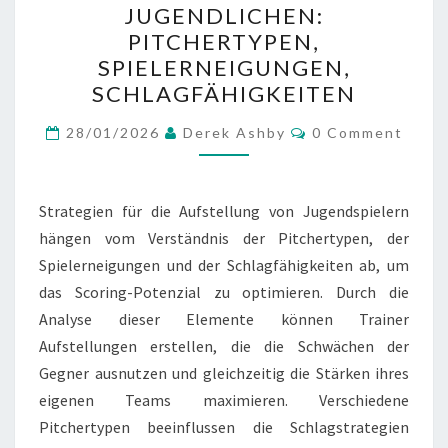
JUGENDLICHEN:
DER
PITCHERTYPEN,
SCHLAGREIHENFOLGE
SPIELERNEIGUNGEN,
VON
SCHLAGFÄHIGKEITEN
JUGENDLICHEN:
Comments
PITCHERTYPEN,
28/01/2026
Derek Ashby
0 Comment
SPIELERNEIGUNGEN,
SCHLAGFÄHIGKEITEN
Strategien für die Aufstellung von Jugendspielern
hängen vom Verständnis der Pitchertypen, der
Spielerneigungen und der Schlagfähigkeiten ab, um
das Scoring-Potenzial zu optimieren. Durch die
Analyse dieser Elemente können Trainer
Aufstellungen erstellen, die die Schwächen der
Gegner ausnutzen und gleichzeitig die Stärken ihres
eigenen Teams maximieren. Verschiedene
Pitchertypen beeinflussen die Schlagstrategien