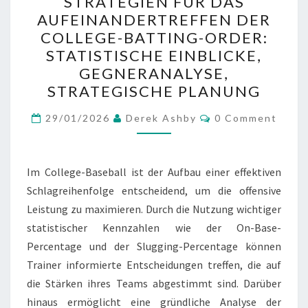
STRATEGIEN FÜR DAS
FÜR
AUFEINANDERTREFFEN DER
DAS
COLLEGE-BATTING-ORDER:
AUFEINANDERTREFFEN
STATISTISCHE EINBLICKE,
DER
GEGNERANALYSE,
COLLEGE-
STRATEGISCHE PLANUNG
BATTING-
Comments
ORDER:
29/01/2026
Derek Ashby
0 Comment
STATISTISCHE
EINBLICKE,
Im College-Baseball ist der Aufbau einer effektiven
GEGNERANALYSE,
Schlagreihenfolge entscheidend, um die offensive
STRATEGISCHE
Leistung zu maximieren. Durch die Nutzung wichtiger
PLANUNG
statistischer Kennzahlen wie der On-Base-
Percentage und der Slugging-Percentage können
Trainer informierte Entscheidungen treffen, die auf
die Stärken ihres Teams abgestimmt sind. Darüber
hinaus ermöglicht eine gründliche Analyse der