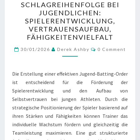
SCHLAGREIHENFOLGE BEI
DIE
JUGENDLICHEN:
SCHLAGREIHENFOLGE
SPIELERENTWICKLUNG,
BEI
VERTRAUENSAUFBAU,
JUGENDLICHEN:
FÄHIGKEITENVIELFALT
SPIELERENTWICKLUNG,
Comments
VERTRAUENSAUFBAU,
30/01/2026
Derek Ashby
0 Comment
FÄHIGKEITENVIELFALT
Die Erstellung einer effektiven Jugend-Batting-Order
ist entscheidend für die Förderung der
Spielerentwicklung und den Aufbau von
Selbstvertrauen bei jungen Athleten. Durch die
strategische Positionierung der Spieler basierend auf
ihren Stärken und Fähigkeiten können Trainer das
individuelle Wachstum fördern und gleichzeitig die
Teamleistung maximieren. Eine gut strukturierte