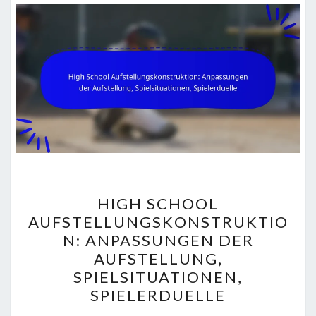
HIGH
HIGH SCHOOL
SCHOOL
AUFSTELLUNGSKONSTRUKTIO
AUFSTELLUNGSKONSTRUK
N: ANPASSUNGEN DER
ANPASSUNGEN
AUFSTELLUNG,
DER
SPIELSITUATIONEN,
AUFSTELLUNG,
SPIELERDUELLE
SPIELSITUATIONEN,