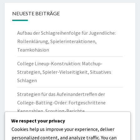
NEUESTE BEITRÄGE
Aufbau der Schlagreihenfolge für Jugendliche:
Rollenklärung, Spielerinteraktionen,
Teamkohäsion
College Lineup-Konstruktion: Matchup-
Strategien, Spieler-Vielseitigkeit, Situatives
Schlagen
Strategien für das Aufeinandertreffen der
College-Batting-Order: Fortgeschrittene
Kennzahlen, Scouting-Berichte,
Situationsbewusstsein
We respect your privacy
Cookies help us improve your experience, deliver
Jugendaufstellung Konstruktion:
personalized content, and analyze traffic. You can