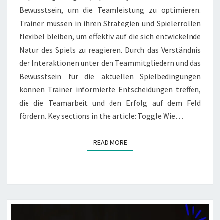
Bewusstsein, um die Teamleistung zu optimieren.
Trainer müssen in ihren Strategien und Spielerrollen
flexibel bleiben, um effektiv auf die sich entwickelnde
Natur des Spiels zu reagieren. Durch das Verständnis
der Interaktionen unter den Teammitgliedern und das
Bewusstsein für die aktuellen Spielbedingungen
können Trainer informierte Entscheidungen treffen,
die die Teamarbeit und den Erfolg auf dem Feld
fördern. Key sections in the article: Toggle Wie…
READ MORE
READ MORE