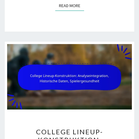
READ MORE
READ MORE
COLLEGE
COLLEGE LINEUP-
LINEUP-