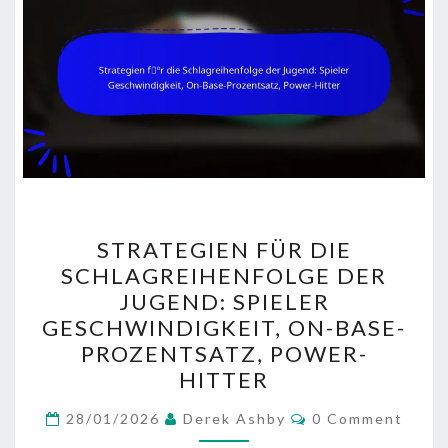
STRATEGIEN
STRATEGIEN FÜR DIE
FÜR
SCHLAGREIHENFOLGE DER
DIE
JUGEND: SPIELER
SCHLAGREIHENFOLGE
GESCHWINDIGKEIT, ON-BASE-
DER
PROZENTSATZ, POWER-
JUGEND:
HITTER
SPIELER
Comments
GESCHWINDIGKEIT,
28/01/2026
Derek Ashby
0 Comment
ON-