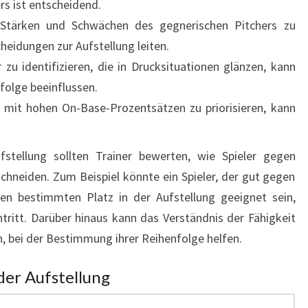
ers ist entscheidend.
Stärken und Schwächen des gegnerischen Pitchers zu
heidungen zur Aufstellung leiten.
 zu identifizieren, die in Drucksituationen glänzen, kann
folge beeinflussen.
 mit hohen On-Base-Prozentsätzen zu priorisieren, kann
stellung sollten Trainer bewerten, wie Spieler gegen
chneiden. Zum Beispiel könnte ein Spieler, der gut gegen
nen bestimmten Platz in der Aufstellung geeignet sein,
ritt. Darüber hinaus kann das Verständnis der Fähigkeit
n, bei der Bestimmung ihrer Reihenfolge helfen.
der Aufstellung